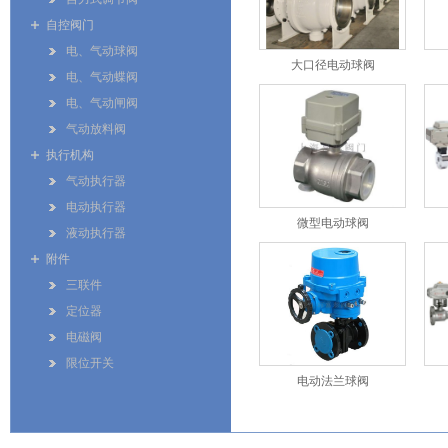
自控阀门
电、气动球阀
大口径电动球阀
电、气动蝶阀
电、气动闸阀
气动放料阀
执行机构
气动执行器
电动执行器
微型电动球阀
液动执行器
附件
三联件
定位器
电磁阀
限位开关
电动法兰球阀