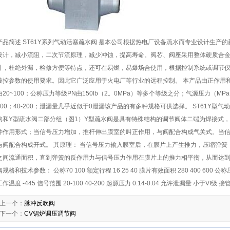
产品简述 ST61Y系列气动活塞疏水阀 是本公司根据热电厂设备疏水而专业设计生产
设计，减小流阻，二次节流原理，减少冲蚀，提高寿命。阀芯、阀座采用整体硬质合金，
计，杜绝外漏，检修方便等特点，还可在易燃，易爆场合使用，根据控制系统或调节
被控参数的使用要求。因此它广泛应用于火电厂等行业的远程控制。 本产品由正作用
由20~100；公称压力等级PN由150lb（2。0MPa）等多个等级之分；气源压力（MPa）
100；40-200；泄漏量几乎近似于0泄漏该产品的有多种规格可供选择。 ST61Y
构和Y型疏水阀二部分组（图1）Y型疏水阀是具有特殊结构的调节阀体二端为焊接式，
种作用形式；当信号压力增加，推杆伸出膜室的叫正作用，与阀配合构成气关式。当
与阀配合构成开式。 其原理： 当信号压力输入膜室后，在膜片上产生推力，压缩弹
之间流通面积，直到弹簧的反作用力与信号压力作用在膜片上的推力相平衡，从而达到
阀规格和技术参数： 公称70 100 额定行程 16 25 40 膜片有效面积 280 400 600 公称压力 1
工作温度 -445 信号范围 20-100 40-200 起源压力 0.14-0.04 允许泄漏量 小于VI级 接管
上一个：
脉冲反吹阀
下一个：
CV锅炉调压调节阀