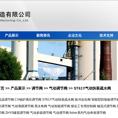
产品展示
新闻资讯
企业文化
技术支持
首页
>>
产品展示
>>
调节阀
>>
气动调节阀
>> ST61Y气动快装疏水阀
低温调节阀
CV锅炉调压调节阀
ST61Y气动快装疏水阀
脉冲反吹阀
智能型防喘振调节
座调节阀
气动薄膜调节阀
黑水角阀
气动智能调节阀
煤化工专用控制阀
轴流式调节阀
节阀
ZHY0罐底调节阀
气动多级调节阀
气动调节阀
fisher系列气动单座调节阀