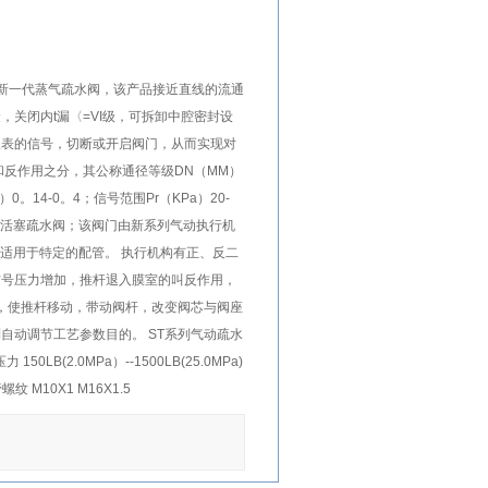
的新一代蒸气疏水阀，该产品接近直线的流通
关闭内t漏〈=VI级，可拆卸中腔密封设
仪表的信号，切断或开启阀门，从而实现对
和反作用之分，其公称通径等级DN（MM）
0。14-0。4；信号范围Pr（KPa）20-
型气动活塞疏水阀；该阀门由新系列气动执行机
适用于特定的配管。 执行机构有正、反二
信号压力增加，推杆退入膜室的叫反作用，
簧，使推杆移动，带动阀杆，改变阀芯与阀座
自动调节工艺参数目的。 ST系列气动疏水
50LB(2.0MPa）--1500LB(25.0MPa)
螺纹 M10X1 M16X1.5