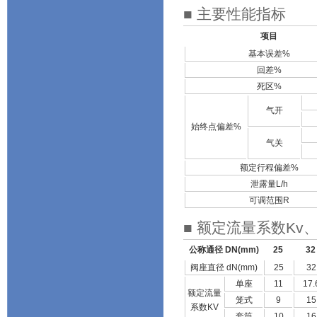
■ 主要性能指标
项目
基本误差%
回差%
死区%
气开
始终点偏差%
气关
额定行程偏差%
泄露量L/h
可调范围R
■ 额定流量系数K
公称通径 DN(mm)
25
32
阀座直径 dN(mm)
25
32
单座
11
17.
额定流量
笼式
9
15
系数KV
套筒
10
16