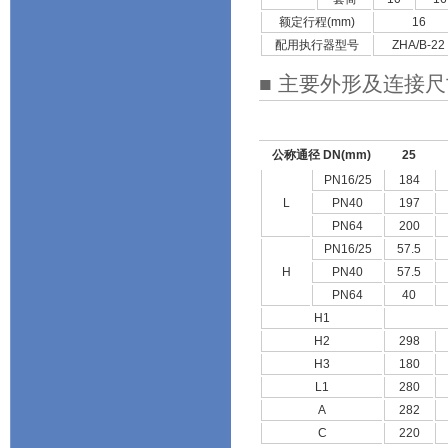
额定行程(mm)
16
配用执行器型号
ZHA/B-22
■ 主要外形及连接
公称通径 DN(mm)
25
PN16/25
184
L
PN40
197
PN64
200
PN16/25
57.5
H
PN40
57.5
PN64
40
H1
H2
298
H3
180
L1
280
A
282
C
220