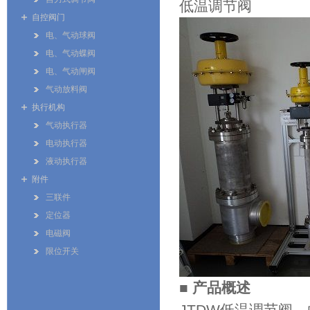
低温调节阀
自控阀门
电、气动球阀
电、气动蝶阀
电、气动闸阀
气动放料阀
执行机构
气动执行器
电动执行器
液动执行器
附件
三联件
定位器
电磁阀
限位开关
■ 产品概述
JTDW低温调节阀