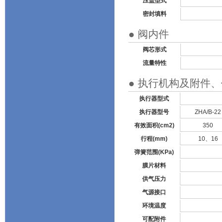
压盖型式
密封填料
● 阀内件
阀芯形式
流量特性
● 执行机构及附件
执行器型式
执行器型号
ZHA/B-22
有效面积(
cm2
)
350
行程(mm)
10、16
弹簧范围(KPa)
膜片材料
供气压力
气源接口
环境温度
可配附件