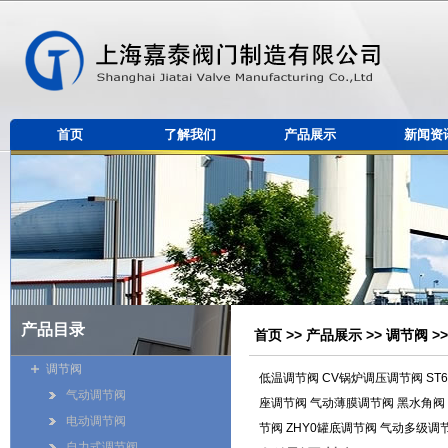
首页
了解我们
产品展示
新闻资
产品目录
首页
>>
产品展示
>>
调节阀
>
调节阀
低温调节阀
CV锅炉调压调节阀
ST
气动调节阀
座调节阀
气动薄膜调节阀
黑水角阀
电动调节阀
节阀
ZHY0罐底调节阀
气动多级调
自力式调节阀