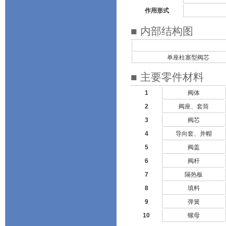
作用形式
■ 内部结构图
单座柱塞型阀芯
■ 主要零件材料
1
阀体
2
阀座、套筒
3
阀芯
4
导向套、并帽
5
阀盖
6
阀杆
7
隔热板
8
填料
9
弹簧
10
螺母